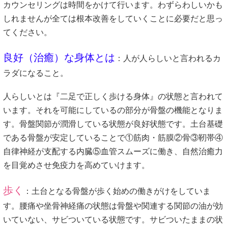
カウンセリングは時間をかけて行います。わずらわしいかも
しれませんが全ては根本改善をしていくことに必要だと思っ
てください。
良好（治癒）な身体とは
：人が人らしいと言われるカ
ラダになること。
人らしいとは『二足で正しく歩ける身体』の状態と言われて
います。それを可能にしているの部分が骨盤の機能となりま
す。骨盤関節が潤滑している状態が良好状態です。土台基礎
である骨盤が安定していることで①筋肉・筋膜②骨③靭帯④
自律神経が支配する内臓⑤血管スムーズに働き、自然治癒力
を目覚めさせ免疫力を高めていけます。
歩く
：土台となる骨盤が歩く始めの働きがけをしていま
す。腰痛や坐骨神経痛の状態は骨盤や関連する関節の油が効
いていない、サビついている状態です。サビついたままの状