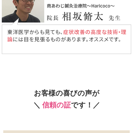
お客様の喜びの声が
＼
信頼の証
です！／