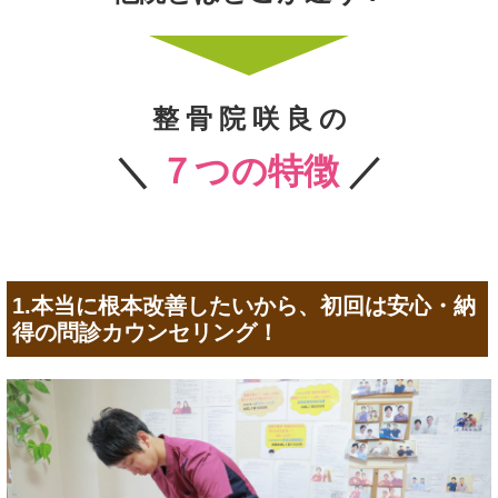
整 骨 院 咲 良 の
＼
７つの特徴
／
1.本当に根本改善したいから、初回は安心・納
得の問診カウンセリング！