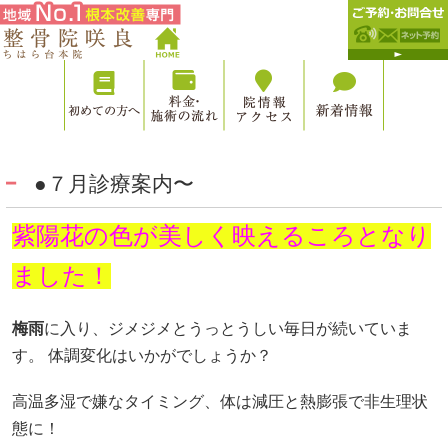
●７月診療案内〜
紫陽花の色が美しく映えるころとなり
ました！
梅雨
に入り、ジメジメとうっとうしい毎日が続いていま
す。 体調変化はいかがでしょうか？
高温多湿で嫌なタイミング、体は減圧と熱膨張で非生理状
態に！